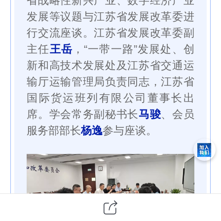
省战略性新兴产业、数字经济产业
发展等议题与
江苏省发展改革委
进
行交流座谈。江苏省发展改革委副
主任
王岳
，“一带一路”发展处、创
新和高技术发展处及江苏省交通运
输厅运输管理局负责同志，江苏省
国际货运班列有限公司董事长出
席。学会常务副秘书长
马骏
、会员
服务部部长
杨逸
参与座谈。